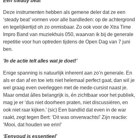
Een steady beat
Deze instrumenten hebben als gemene deler dat ze een
‘steady beat’ vormen voor alle bandleden: op de achtergrond
en tegelijkertijd oh zo onmisbaar. Zo ook voor de Xtra Time
Impro Band van muziekhuis 050, waarvan ik bij de generale
repetitie voor hun optreden tijdens de Open Dag van 7 juni
ben.
‘In de actie telt alles wat je doet!’
Enige spanning is natuurlijk inherent aan zo’n generale. En
als er dan af en toe iets niet helemaal perfect gaat, dan wil je
wel graag even overleggen met de mede-cursist naast je.
Maar omdat álles belangrijk is, én zichtbaar voor het publiek,
mag je er ‘dus niet doorheen praten, niet discussiëren, en
ook niet raar kijken.’ (sic) Een bandlid dat even in de war
raakt, zegt tegen Bert: ‘Dit was onverwachts!’ Zijn reactie:
‘Mooi, dat houden we erin!’
‘Eenvoud is essentieel’