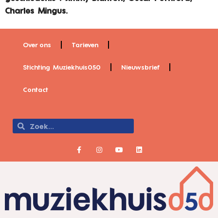
Charles Mingus.
Over ons
Tarieven
Stichting Muziekhuis050
Nieuwsbrief
Contact