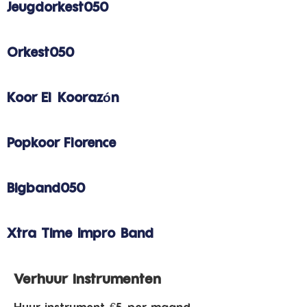
Jeugdorkest050
Orkest050
Koor El Koorazón
Popkoor Florence
Bigband050
Xtra Time Impro Band
Verhuur instrumenten
Huur instrument €5 per maand.