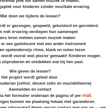
irerende plek om samen muziek te maken;
gsplek voor kinderen zonder muzikale ervaring.
Wat doen we tijdens de lessen?
rdt er gezongen, gespeeld, geluisterd en gecreëerd.
n mét ervaring verdiepen hun samenspel
ners leren meteen samen muziek maken
s er een gastdocent met een ander instrument
n spelenderwijs ritme, klank en noten lezen
er wordt vooral veel plezier gemaakt! Kinderen mogen
 uitproberen en ontdekken wat bij hen past.
Wie geven de lessen?
Het project wordt geleid door
darian (cellist, docent cello en muziektheorie)
Aanmelden en contact
mail
a het formulier onderaan de pagina of per
.
ingen kunnen we plaatsing helaas niet garanderen.
 meer informatie? Neem gerust contact met ons op — we