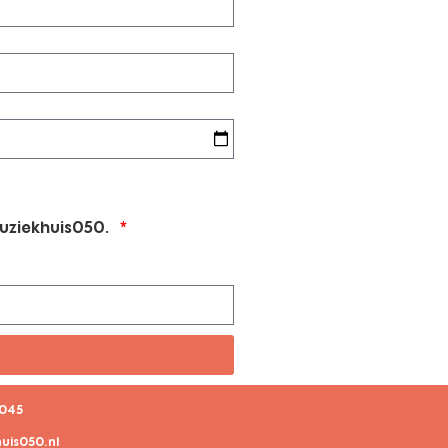
Muziekhuis050.
9045
uis050.nl