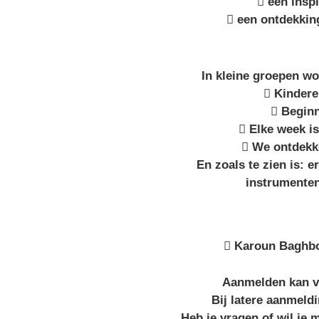
 een insp
 een ontdekkin
In kleine groepen wo
 Kindere
 Begin
 Elke week i
 We ontdekke
En zoals te zien is: 
instrumenten
 Karoun Baghbou
Aanmelden kan vi
Bij latere aanmeld
Heb je vragen of wil je