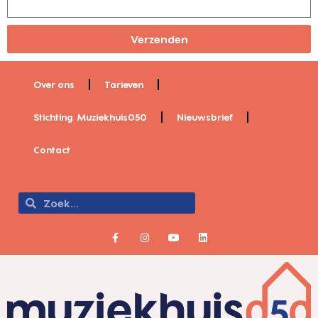
Verzenden
Over ons
Tarieven
Stichting Muziekhuis050
Nieuwsbrief
Contact